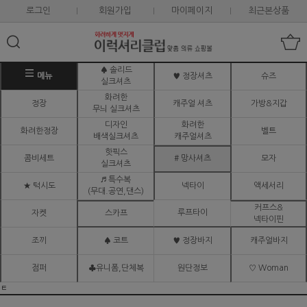
로그인
회원가입
마이페이지
최근본상품
♠ 솔리드
메뉴
♥ 정장셔츠
슈즈
실크셔츠
화려한
정장
캐주얼 셔츠
가방&지갑
무늬 실크셔츠
디자인
화려한
화려한정장
벨트
배색실크셔츠
캐주얼셔츠
핫픽스
콤비세트
# 망사셔츠
모자
실크셔츠
♬ 특수복
★ 턱시도
넥타이
액세서리
(무대.공연,댄스)
커프스&
루프타이
자켓
스카프
넥타이핀
조끼
♠ 코트
♥ 정장바지
캐주얼바지
점퍼
♣유니폼,단체복
원단정보
♡ Woman
ㅌ