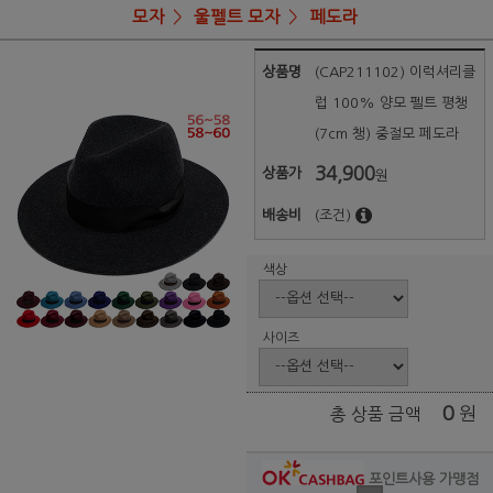
모자
울펠트 모자
페도라
상품명
(CAP211102) 이럭셔리클
럽 100% 양모 펠트 평챙
(7cm 챙) 중절모 페도라
34,900
상품가
원
배송비
(조건)
색상
사이즈
0
원
총 상품 금액
포인트사용 가맹점