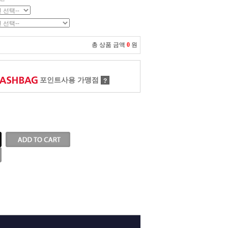
총 상품 금액
0
원
포인트사용 가맹점
?