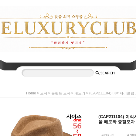
>
>
>
> (CAP211104) 이럭셔리클럽
Home
모자
울펠트 모자
페도라
(CAP211104) 이
울 페도라 중절모자
판매가격
34,90