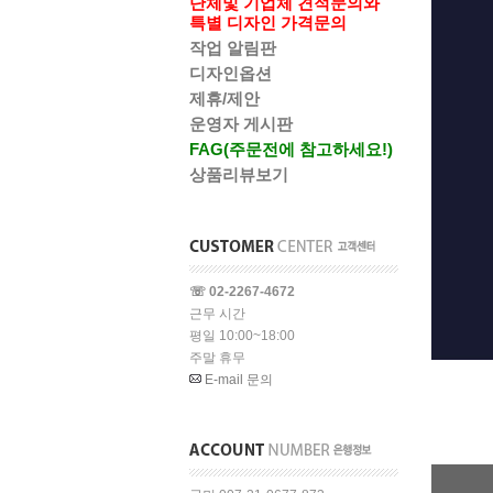
단체및 기업체 견적문의와
특별 디자인 가격문의
작업 알림판
디자인옵션
제휴/제안
운영자 게시판
FAG(주문전에 참고하세요!)
상품리뷰보기
☏ 02-2267-4672
근무 시간
평일 10:00~18:00
주말 휴무
E-mail 문의