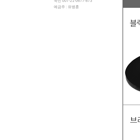
국민 007-21-0677-873
예금주 : 유병훈