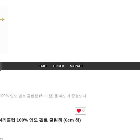
 100% 양모 펠트 굴린챙 (6cm 챙) 울 페도라 중절모자
0
럭셔리클럽 100% 양모 펠트 굴린챙 (6cm 챙)
0원