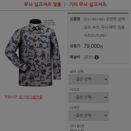
무늬 실크셔츠 맞춤
기타 무늬 실크셔츠
상품명
(DS240140) 은은한 광택
실크 셔츠, 무늬 패턴 맞춤
셔츠(FUTURE)
79,000
상품가
원
배송비
(조건)
남녀 선택
사이즈
착용시즌:
봄
여름
가을겨울
디자인
이니셜(영
문이나 한