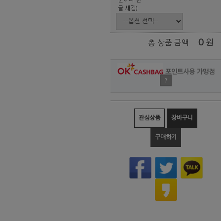
글 새김)
0
원
총 상품 금액
포인트사용 가맹점
?
관심상품
장바구니
구매하기