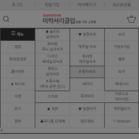
로그인
회원가입
마이페이지
최근본상품
♠ 솔리드
메뉴
♥ 정장셔츠
슈즈
실크셔츠
화려한
정장
캐주얼 셔츠
가방&지갑
무늬 실크셔츠
디자인
화려한
화려한정장
벨트
배색실크셔츠
캐주얼셔츠
핫픽스
콤비세트
# 망사셔츠
모자
실크셔츠
♬ 특수복
★ 턱시도
넥타이
액세서리
(무대.공연,댄스)
커프스&
루프타이
자켓
스카프
넥타이핀
조끼
♠ 코트
♥ 정장바지
캐주얼바지
점퍼
♣유니폼,단체복
원단정보
♡ Woman
ㅌ