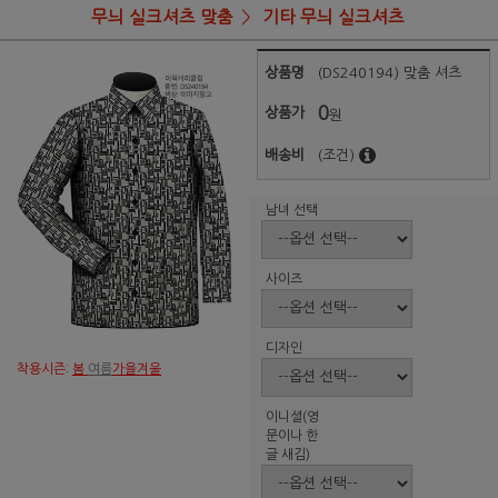
무늬 실크셔츠 맞춤
기타 무늬 실크셔츠
상품명
(DS240194) 맞춤 셔츠
0
상품가
원
배송비
(조건)
남녀 선택
사이즈
디자인
착용시즌:
봄
여름
가을겨울
이니셜(영
문이나 한
글 새김)