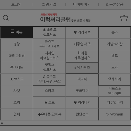
로그인
회원가입
마이페이지
최근본상품
♠ 솔리드
메뉴
♥ 정장셔츠
슈즈
실크셔츠
화려한
정장
캐주얼 셔츠
가방&지갑
무늬 실크셔츠
디자인
화려한
화려한정장
벨트
배색실크셔츠
캐주얼셔츠
핫픽스
콤비세트
# 망사셔츠
모자
실크셔츠
♬ 특수복
★ 턱시도
넥타이
액세서리
(무대.공연,댄스)
커프스&
루프타이
자켓
스카프
넥타이핀
조끼
♠ 코트
♥ 정장바지
캐주얼바지
점퍼
♣유니폼,단체복
원단정보
♡ Woman
ㅌ