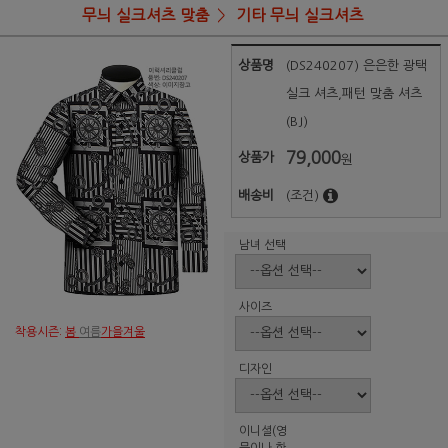
무늬 실크셔츠 맞춤
기타 무늬 실크셔츠
상품명
(DS240207) 은은한 광택
실크 셔츠,패턴 맞춤 셔츠
(BJ)
79,000
상품가
원
배송비
(조건)
남녀 선택
사이즈
착용시즌:
봄
여름
가을겨울
디자인
이니셜(영
문이나 한