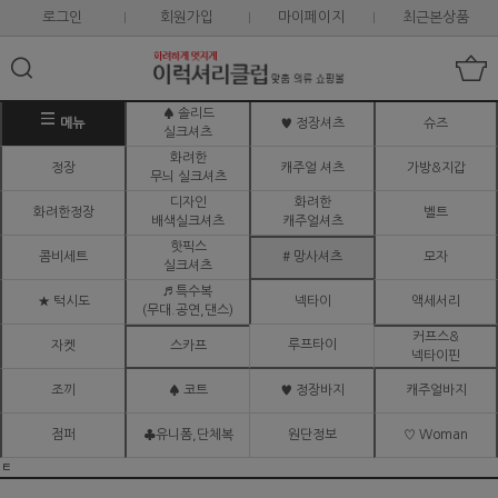
로그인
회원가입
마이페이지
최근본상품
♠ 솔리드
메뉴
♥ 정장셔츠
슈즈
실크셔츠
화려한
정장
캐주얼 셔츠
가방&지갑
무늬 실크셔츠
디자인
화려한
화려한정장
벨트
배색실크셔츠
캐주얼셔츠
핫픽스
콤비세트
# 망사셔츠
모자
실크셔츠
♬ 특수복
★ 턱시도
넥타이
액세서리
(무대.공연,댄스)
커프스&
루프타이
자켓
스카프
넥타이핀
조끼
♠ 코트
♥ 정장바지
캐주얼바지
점퍼
♣유니폼,단체복
원단정보
♡ Woman
ㅌ