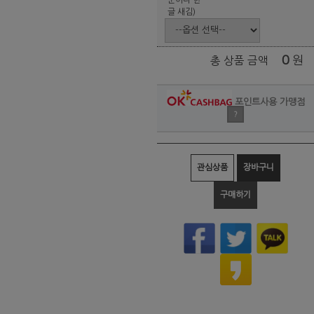
글 새김)
0
원
총 상품 금액
포인트사용 가맹점
?
관심상품
장바구니
구매하기