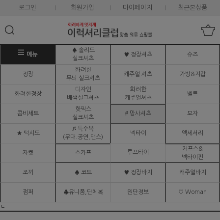
로그인
회원가입
마이페이지
최근본상품
♠ 솔리드
메뉴
♥ 정장셔츠
슈즈
실크셔츠
화려한
정장
캐주얼 셔츠
가방&지갑
무늬 실크셔츠
디자인
화려한
화려한정장
벨트
배색실크셔츠
캐주얼셔츠
핫픽스
콤비세트
# 망사셔츠
모자
실크셔츠
♬ 특수복
★ 턱시도
넥타이
액세서리
(무대.공연,댄스)
커프스&
루프타이
자켓
스카프
넥타이핀
조끼
♠ 코트
♥ 정장바지
캐주얼바지
점퍼
♣유니폼,단체복
원단정보
♡ Woman
ㅌ