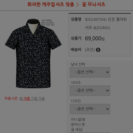
화려한 캐주얼셔츠 맞춤
꽃 무늬셔츠
상품명
(DS240704) 인견 플라워
셔츠 (ILDONG)
69,000
상품가
원
배송비
(조건)
남녀 선택
사이즈
착용시즌:
봄
여름
가을 겨울
디자인
이니셜(영
문이나 한
글 새김)