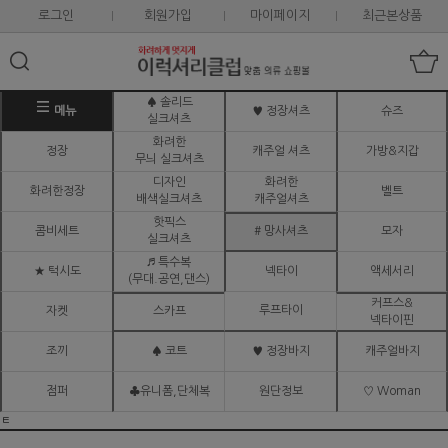
로그인
회원가입
마이페이지
최근본상품
♠ 솔리드
메뉴
♥ 정장셔츠
슈즈
실크셔츠
화려한
정장
캐주얼 셔츠
가방&지갑
무늬 실크셔츠
디자인
화려한
화려한정장
벨트
배색실크셔츠
캐주얼셔츠
핫픽스
콤비세트
# 망사셔츠
모자
실크셔츠
♬ 특수복
★ 턱시도
넥타이
액세서리
(무대.공연,댄스)
커프스&
루프타이
자켓
스카프
넥타이핀
조끼
♠ 코트
♥ 정장바지
캐주얼바지
점퍼
♣유니폼,단체복
원단정보
♡ Woman
ㅌ