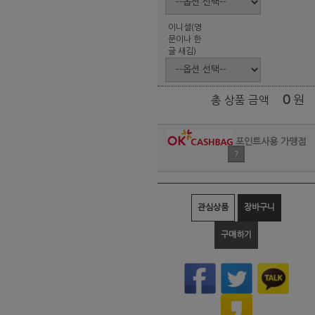
이니셜(영
문이나 한
글 새김)
0
원
총 상품 금액
포인트사용 가맹점
?
관심상품
장바구니
구매하기