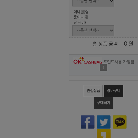
이니셜(영
문이나 한
글 새김)
0
원
총 상품 금액
포인트사용 가맹점
?
관심상품
장바구니
구매하기