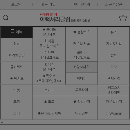
로그인
회원가입
마이페이지
최근본상품
♠ 솔리드
메뉴
♥ 정장셔츠
슈즈
실크셔츠
화려한
정장
캐주얼 셔츠
가방&지갑
무늬 실크셔츠
디자인
화려한
화려한정장
벨트
배색실크셔츠
캐주얼셔츠
핫픽스
콤비세트
# 망사셔츠
모자
실크셔츠
♬ 특수복
★ 턱시도
넥타이
액세서리
(무대.공연,댄스)
커프스&
루프타이
자켓
스카프
넥타이핀
조끼
♠ 코트
♥ 정장바지
캐주얼바지
점퍼
♣유니폼,단체복
원단정보
♡ Woman
ㅌ