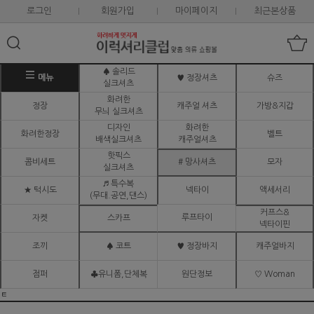
로그인
회원가입
마이페이지
최근본상품
♠ 솔리드
메뉴
♥ 정장셔츠
슈즈
실크셔츠
화려한
정장
캐주얼 셔츠
가방&지갑
무늬 실크셔츠
디자인
화려한
화려한정장
벨트
배색실크셔츠
캐주얼셔츠
핫픽스
콤비세트
# 망사셔츠
모자
실크셔츠
♬ 특수복
★ 턱시도
넥타이
액세서리
(무대.공연,댄스)
커프스&
루프타이
자켓
스카프
넥타이핀
조끼
♠ 코트
♥ 정장바지
캐주얼바지
점퍼
♣유니폼,단체복
원단정보
♡ Woman
ㅌ