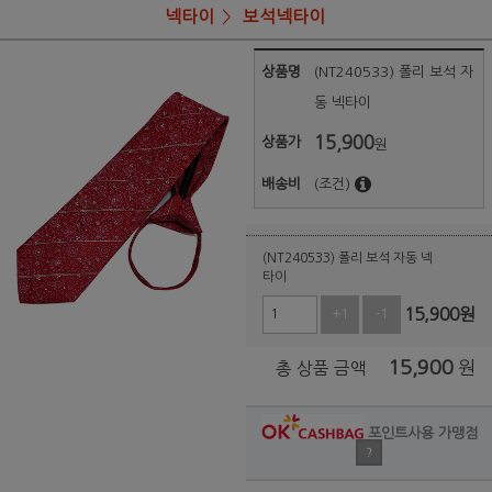
넥타이
보석넥타이
상품명
(NT240533) 폴리 보석 자
동 넥타이
15,900
상품가
원
배송비
(조건)
(NT240533) 폴리 보석 자동 넥
타이
15,900
원
+1
-1
15,900
원
총 상품 금액
포인트사용 가맹점
?