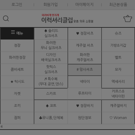
로그인
회원가입
마이페이지
최근본상품
♠ 솔리드
메뉴
♥ 정장셔츠
슈즈
실크셔츠
화려한
정장
캐주얼 셔츠
가방&지갑
무늬 실크셔츠
디자인
화려한
화려한정장
벨트
배색실크셔츠
캐주얼셔츠
핫픽스
콤비세트
# 망사셔츠
모자
실크셔츠
♬ 특수복
★ 턱시도
넥타이
액세서리
(무대.공연,댄스)
커프스&
루프타이
자켓
스카프
넥타이핀
조끼
♠ 코트
♥ 정장바지
캐주얼바지
점퍼
♣유니폼,단체복
원단정보
♡ Woman
ㅌ