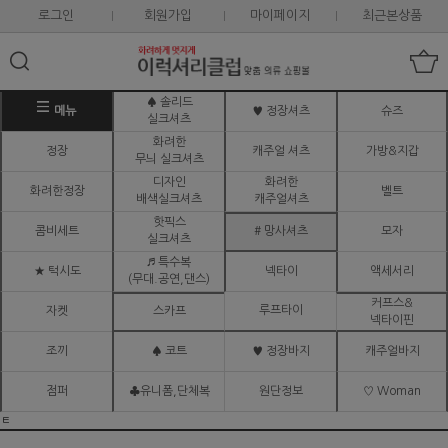
로그인
회원가입
마이페이지
최근본상품
♠ 솔리드
메뉴
♥ 정장셔츠
슈즈
실크셔츠
화려한
정장
캐주얼 셔츠
가방&지갑
무늬 실크셔츠
디자인
화려한
화려한정장
벨트
배색실크셔츠
캐주얼셔츠
핫픽스
콤비세트
# 망사셔츠
모자
실크셔츠
♬ 특수복
★ 턱시도
넥타이
액세서리
(무대.공연,댄스)
커프스&
루프타이
자켓
스카프
넥타이핀
조끼
♠ 코트
♥ 정장바지
캐주얼바지
점퍼
♣유니폼,단체복
원단정보
♡ Woman
ㅌ