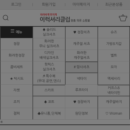
로그인
회원가입
마이페이지
최근본상품
♠ 솔리드
메뉴
♥ 정장셔츠
슈즈
실크셔츠
화려한
정장
캐주얼 셔츠
가방&지갑
무늬 실크셔츠
디자인
화려한
화려한정장
벨트
배색실크셔츠
캐주얼셔츠
핫픽스
콤비세트
# 망사셔츠
모자
실크셔츠
♬ 특수복
★ 턱시도
넥타이
액세서리
(무대.공연,댄스)
커프스&
루프타이
자켓
스카프
넥타이핀
조끼
♠ 코트
♥ 정장바지
캐주얼바지
점퍼
♣유니폼,단체복
원단정보
♡ Woman
ㅌ