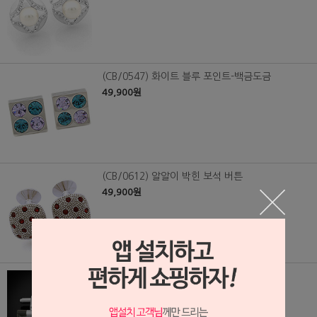
(CB/0547) 화이트 블루 포인트-백금도금
49,900원
(CB/0612) 알알이 박힌 보석 버튼
49,900원
(CB/0870) 천연 자개 막대기 커프스 버튼
(GHOON)
35,000원