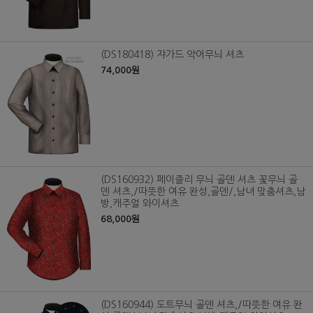
(DS180418) 쟈가드 악어무늬 셔츠
74,000원
(DS160932) 페이즐리 무늬 골덴 셔츠 꽃무늬 골
덴 셔츠,/따뜻한 여유 완성,골덴/,남녀 맞춤셔츠,남
방,캐주얼 와이셔츠
68,000원
(DS160944) 도트무늬 골덴 셔츠,/따뜻한 여유 완