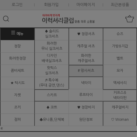
로그인
회원가입
마이페이지
최근본상품
♠ 솔리드
메뉴
♥ 정장셔츠
슈즈
실크셔츠
화려한
정장
캐주얼 셔츠
가방&지갑
무늬 실크셔츠
디자인
화려한
화려한정장
벨트
배색실크셔츠
캐주얼셔츠
핫픽스
콤비세트
# 망사셔츠
모자
실크셔츠
♬ 특수복
★ 턱시도
넥타이
액세서리
(무대.공연,댄스)
커프스&
루프타이
자켓
스카프
넥타이핀
조끼
♠ 코트
♥ 정장바지
캐주얼바지
점퍼
♣유니폼,단체복
원단정보
♡ Woman
ㅌ