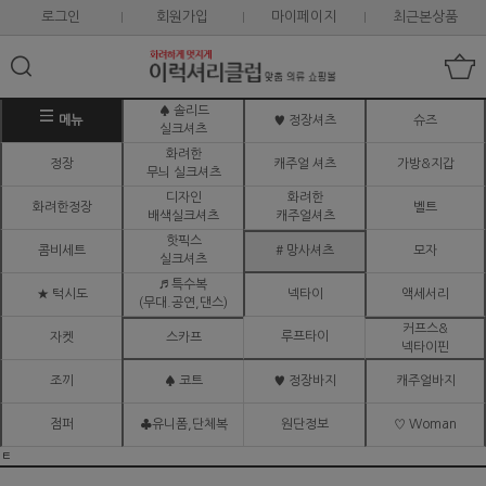
로그인
회원가입
마이페이지
최근본상품
♠ 솔리드
메뉴
♥ 정장셔츠
슈즈
실크셔츠
화려한
정장
캐주얼 셔츠
가방&지갑
무늬 실크셔츠
디자인
화려한
화려한정장
벨트
배색실크셔츠
캐주얼셔츠
핫픽스
콤비세트
# 망사셔츠
모자
실크셔츠
♬ 특수복
★ 턱시도
넥타이
액세서리
(무대.공연,댄스)
커프스&
루프타이
자켓
스카프
넥타이핀
조끼
♠ 코트
♥ 정장바지
캐주얼바지
점퍼
♣유니폼,단체복
원단정보
♡ Woman
ㅌ