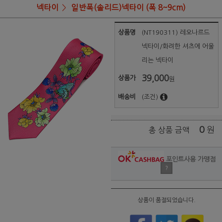
넥타이
일반폭(솔리드)넥타이 (폭 8~9cm)
상품명
(NT190311) 레오나르드
넥타이/화려한 셔츠에 어울
리는 넥타이
39,000
상품가
원
배송비
(조건)
0
원
총 상품 금액
포인트사용 가맹점
?
상품이 품절되었습니다.