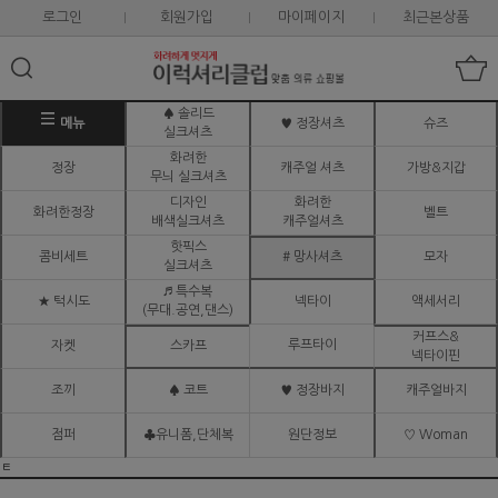
로그인
회원가입
마이페이지
최근본상품
♠ 솔리드
메뉴
♥ 정장셔츠
슈즈
실크셔츠
화려한
정장
캐주얼 셔츠
가방&지갑
무늬 실크셔츠
디자인
화려한
화려한정장
벨트
배색실크셔츠
캐주얼셔츠
핫픽스
콤비세트
# 망사셔츠
모자
실크셔츠
♬ 특수복
★ 턱시도
넥타이
액세서리
(무대.공연,댄스)
커프스&
루프타이
자켓
스카프
넥타이핀
조끼
♠ 코트
♥ 정장바지
캐주얼바지
점퍼
♣유니폼,단체복
원단정보
♡ Woman
ㅌ