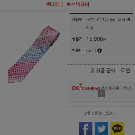
넥타이
보석넥타이
상품명
(NT210234) 폴리 보석 넥
타이
15,900
상품가
원
배송비
(조건)
0
원
총 상품 금액
포인트사용 가맹점
?
상품이 품절되었습니다.