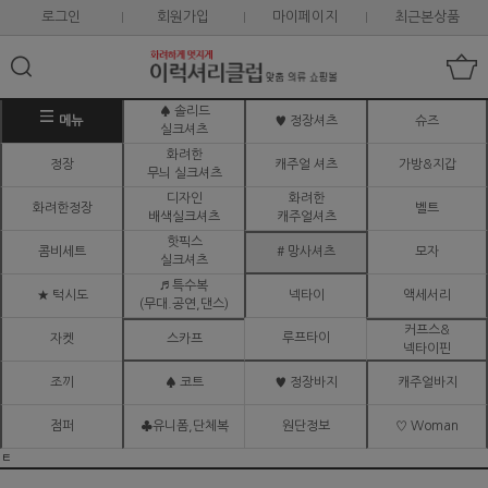
로그인
회원가입
마이페이지
최근본상품
♠ 솔리드
메뉴
♥ 정장셔츠
슈즈
실크셔츠
화려한
정장
캐주얼 셔츠
가방&지갑
무늬 실크셔츠
디자인
화려한
화려한정장
벨트
배색실크셔츠
캐주얼셔츠
핫픽스
콤비세트
# 망사셔츠
모자
실크셔츠
♬ 특수복
★ 턱시도
넥타이
액세서리
(무대.공연,댄스)
커프스&
루프타이
자켓
스카프
넥타이핀
조끼
♠ 코트
♥ 정장바지
캐주얼바지
점퍼
♣유니폼,단체복
원단정보
♡ Woman
ㅌ