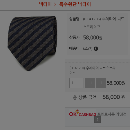
넥타이
특수원단 넥타이
상품명
(01412-8) 수제타이 니트
스트라이프
58,000
상품가
원
배송비
(조건)
(01412-8) 수제타이 니트스트라
이프
58,000
원
+1
-1
58,000
원
총 상품 금액
포인트사용 가맹점
?