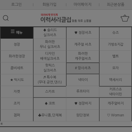
로그인
회원가입
마이페이지
최근본상품
♠ 솔리드
메뉴
♥ 정장셔츠
슈즈
실크셔츠
화려한
정장
캐주얼 셔츠
가방&지갑
무늬 실크셔츠
디자인
화려한
화려한정장
벨트
배색실크셔츠
캐주얼셔츠
핫픽스
콤비세트
# 망사셔츠
모자
실크셔츠
♬ 특수복
★ 턱시도
넥타이
액세서리
(무대.공연,댄스)
커프스&
루프타이
자켓
스카프
넥타이핀
조끼
♠ 코트
♥ 정장바지
캐주얼바지
점퍼
♣유니폼,단체복
원단정보
♡ Woman
ㅌ