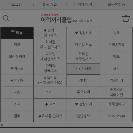
로그인
회원가입
마이페이지
최근본상품
♠ 솔리드
메뉴
♥ 정장셔츠
슈즈
실크셔츠
화려한
정장
캐주얼 셔츠
가방&지갑
무늬 실크셔츠
디자인
화려한
화려한정장
벨트
배색실크셔츠
캐주얼셔츠
핫픽스
콤비세트
# 망사셔츠
모자
실크셔츠
♬ 특수복
★ 턱시도
넥타이
액세서리
(무대.공연,댄스)
커프스&
루프타이
자켓
스카프
넥타이핀
조끼
♠ 코트
♥ 정장바지
캐주얼바지
점퍼
♣유니폼,단체복
원단정보
♡ Woman
ㅌ