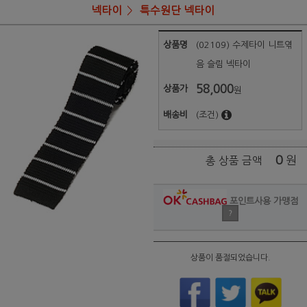
넥타이
특수원단 넥타이
상품명
(02109) 수제타이 니트엮
음 슬림 넥타이
58,000
상품가
원
배송비
(조건)
0
원
총 상품 금액
포인트사용 가맹점
?
상품이 품절되었습니다.