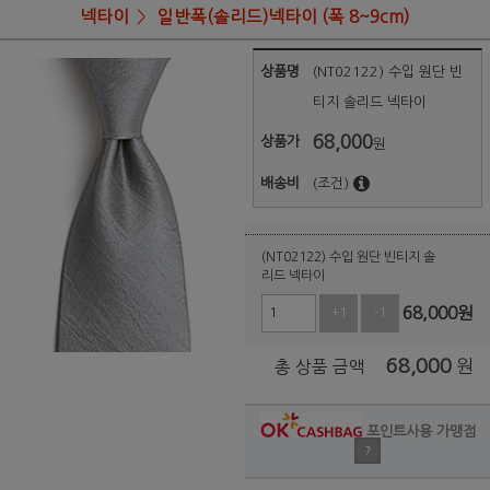
넥타이
일반폭(솔리드)넥타이 (폭 8~9cm)
상품명
(NT02122) 수입 원단 빈
티지 솔리드 넥타이
68,000
상품가
원
배송비
(조건)
(NT02122) 수입 원단 빈티지 솔
리드 넥타이
68,000
원
+1
-1
68,000
원
총 상품 금액
포인트사용 가맹점
?