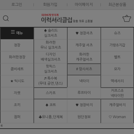
로그인
회원가입
마이페이지
최근본상품
♠ 솔리드
메뉴
♥ 정장셔츠
슈즈
실크셔츠
화려한
정장
캐주얼 셔츠
가방&지갑
무늬 실크셔츠
디자인
화려한
화려한정장
벨트
배색실크셔츠
캐주얼셔츠
핫픽스
콤비세트
# 망사셔츠
모자
실크셔츠
♬ 특수복
★ 턱시도
넥타이
액세서리
(무대.공연,댄스)
커프스&
루프타이
자켓
스카프
넥타이핀
조끼
♠ 코트
♥ 정장바지
캐주얼바지
점퍼
♣유니폼,단체복
원단정보
♡ Woman
ㅌ