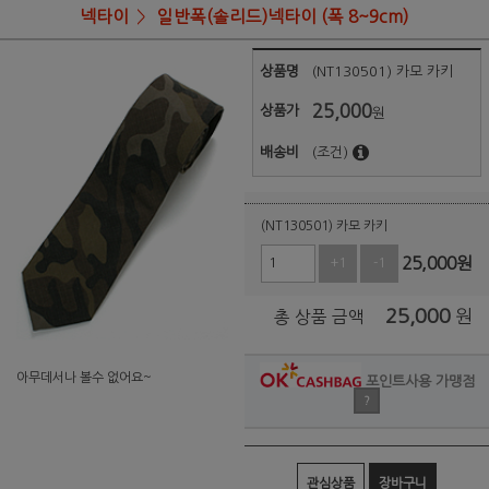
넥타이
일반폭(솔리드)넥타이 (폭 8~9cm)
상품명
(NT130501) 카모 카키
25,000
상품가
원
배송비
(조건)
(NT130501) 카모 카키
25,000
원
+1
-1
25,000
원
총 상품 금액
아무데서나 볼수 없어요~
포인트사용 가맹점
?
관심상품
장바구니