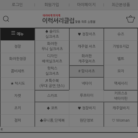
로그인
회원가입
마이페이지
최근본상품
♠ 솔리드
메뉴
♥ 정장셔츠
슈즈
실크셔츠
화려한
정장
캐주얼 셔츠
가방&지갑
무늬 실크셔츠
디자인
화려한
화려한정장
벨트
배색실크셔츠
캐주얼셔츠
핫픽스
콤비세트
# 망사셔츠
모자
실크셔츠
♬ 특수복
★ 턱시도
넥타이
액세서리
(무대.공연,댄스)
커프스&
루프타이
자켓
스카프
넥타이핀
조끼
♠ 코트
♥ 정장바지
캐주얼바지
점퍼
♣유니폼,단체복
원단정보
♡ Woman
ㅌ