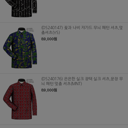
(DS240147) 꽃과 나비 쟈가드 무늬 패턴 셔츠,맞
춤셔츠(YS)
89,000원
(DS240176) 은은한 실크 광택 실크 셔츠,문장 무
늬 패턴 맞춤 셔츠(MNT)
89,000원