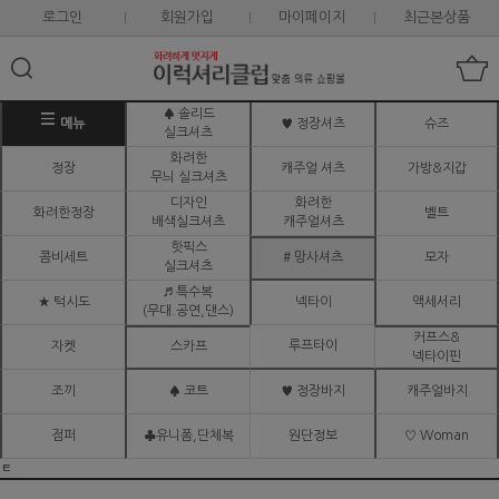
로그인
회원가입
마이페이지
최근본상품
♠ 솔리드
메뉴
♥ 정장셔츠
슈즈
실크셔츠
화려한
정장
캐주얼 셔츠
가방&지갑
무늬 실크셔츠
디자인
화려한
화려한정장
벨트
배색실크셔츠
캐주얼셔츠
핫픽스
콤비세트
# 망사셔츠
모자
실크셔츠
♬ 특수복
★ 턱시도
넥타이
액세서리
(무대.공연,댄스)
커프스&
루프타이
자켓
스카프
넥타이핀
조끼
♠ 코트
♥ 정장바지
캐주얼바지
점퍼
♣유니폼,단체복
원단정보
♡ Woman
ㅌ