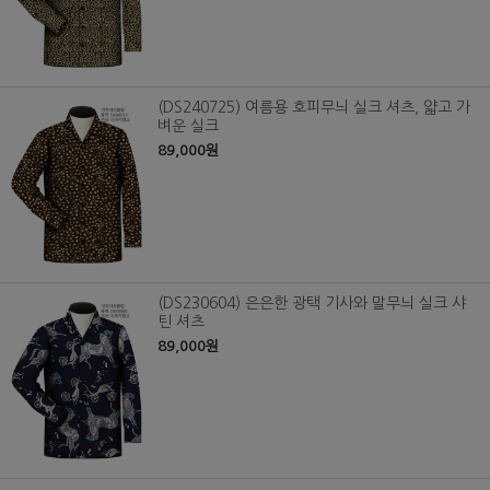
(DS240725) 여름용 호피무늬 실크 셔츠, 얇고 가
벼운 실크
89,000원
(DS230604) 은은한 광택 기사와 말무늬 실크 샤
틴 셔츠
89,000원