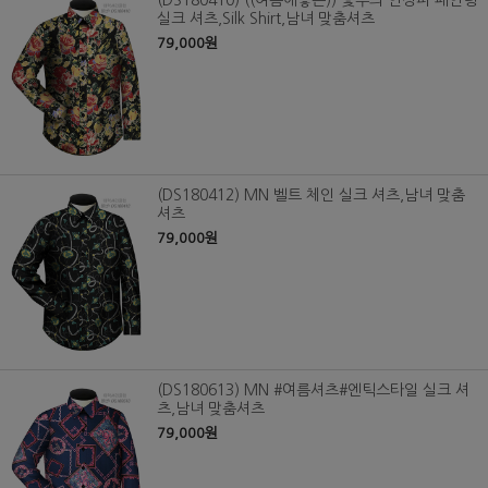
(DS180410) ((여름에좋은)) 꽃무늬 인상파 페인팅
실크 셔츠,Silk Shirt,남녀 맞춤셔츠
79,000원
(DS180412) MN 벨트 체인 실크 셔츠,남녀 맞춤
셔츠
79,000원
(DS180613) MN #여름셔츠#엔틱스타일 실크 셔
츠,남녀 맞춤셔츠
79,000원