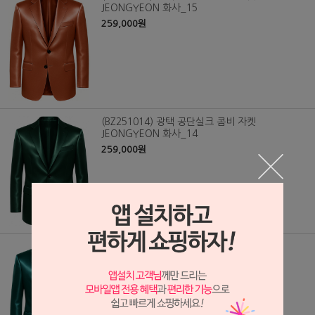
JEONGYEON 화사_15
259,000원
(BZ251014) 광택 공단실크 콤비 자켓
JEONGYEON 화사_14
259,000원
(BZ251013) 광택 공단실크 콤비 자켓
JEONGYEON 화사_13
259,000원