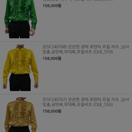
158,000원
(DSF240768) 은은한 광택 로맨틱 프릴 셔츠 ,남녀
맞춤,공연복,무대복,프릴셔츠 (OLB_559)
158,000원
(DSF240767) 은은한 광택 로맨틱 프릴 셔츠 ,남녀
맞춤,공연복,무대복,프릴셔츠 (OLB_556)
158,000원