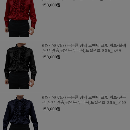
158,000원
(DSF240763) 은은한 광택 로맨틱 프릴 셔츠-블랙
,남녀 맞춤,공연복,무대복,프릴셔츠 (OLB_520)
158,000원
(DSF240762) 은은한 광택 로맨틱 프릴 셔츠-진곤
색 ,남녀 맞춤,공연복,무대복,프릴셔츠 (OLB_518)
158,000원