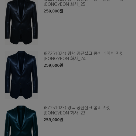
JEONGYEON 화사_25
259,000원
(BZ251024) 광택 공단실크 콤비 네이비 자켓
JEONGYEON 화사_24
259,000원
(BZ251023) 광택 공단실크 콤비 자켓
JEONGYEON 화사_23
259,000원