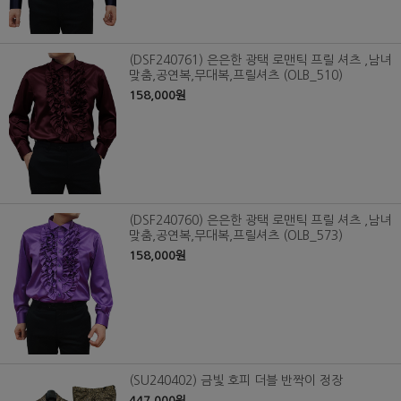
(DSF240761) 은은한 광택 로맨틱 프릴 셔츠 ,남녀
맞춤,공연복,무대복,프릴셔츠 (OLB_510)
158,000원
(DSF240760) 은은한 광택 로맨틱 프릴 셔츠 ,남녀
맞춤,공연복,무대복,프릴셔츠 (OLB_573)
158,000원
(SU240402) 금빛 호피 더블 반짝이 정장
447,000원