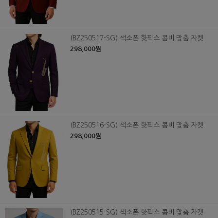
(BZ250517-SG) 색소폰 핫픽스 콤비 맞춤 자켓
298,000원
(BZ250516-SG) 색소폰 핫픽스 콤비 맞춤 자켓
298,000원
(BZ250515-SG) 색소폰 핫픽스 콤비 맞춤 자켓