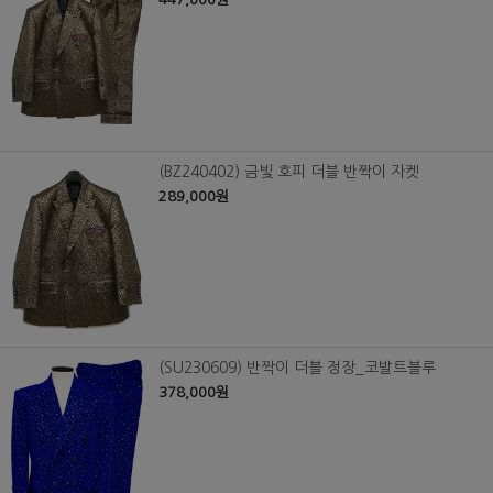
(BZ240402) 금빛 호피 더블 반짝이 자켓
289,000원
(SU230609) 반짝이 더블 정장_코발트블루
378,000원