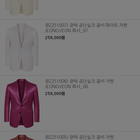
(BZ251007) 광택 공단실크 콤비 화이트 자켓
JEONGYEON 화사_07
259,000원
(BZ251006) 광택 공단실크 콤비 자켓
JEONGYEON 화사_06
259,000원
(BZ251005) 광택 공단실크 콤비 자켓