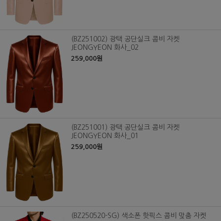
(BZ251002) 광택 공단실크 콤비 자켓
JEONGYEON 화사_02
259,000원
(BZ251001) 광택 공단실크 콤비 자켓
JEONGYEON 화사_01
259,000원
(BZ250520-SG) 색소폰 핫픽스 콤비 맞춤 자켓