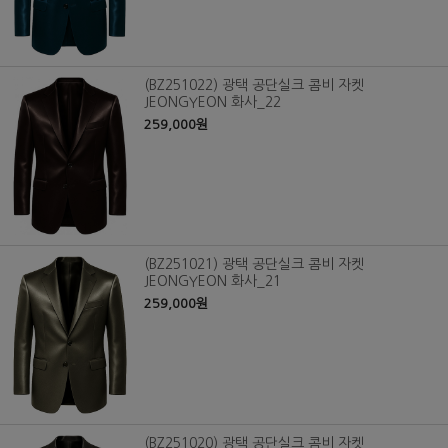
(BZ251022) 광택 공단실크 콤비 자켓
JEONGYEON 화사_22
259,000원
(BZ251021) 광택 공단실크 콤비 자켓
JEONGYEON 화사_21
259,000원
(BZ251020) 광택 공단실크 콤비 자켓