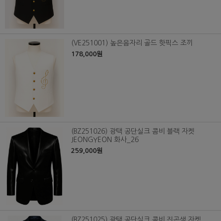
(VE251001) 높은음자리 골드 핫픽스 조끼
178,000원
(BZ251026) 광택 공단실크 콤비 블랙 자켓
JEONGYEON 화사_26
259,000원
(BZ251025) 광택 공단실크 콤비 진곤색 자켓