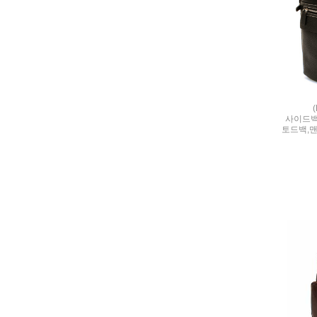
사이드백/
토드백,맨