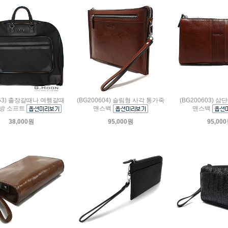
163) 출장갈때나 여행갈때
(BG200604) 슬림형 사각 통가죽
(BG200603) 
방 소프트
맨스백
맨스백
38,000원
95,000원
95,00