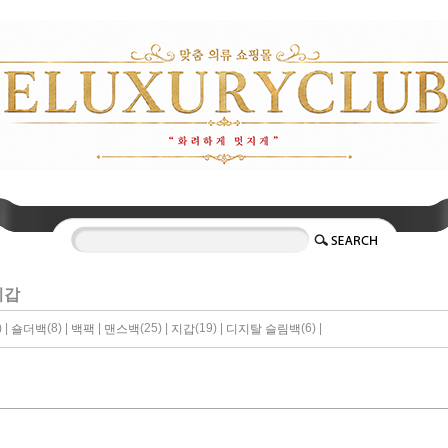
지갑
 |
(8) |
|
(25) |
(19) |
(6) |
숄더백
백팩
맨스백
지갑
디지탈 슬림백