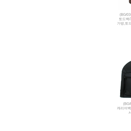
(BG/
토드백/3
가방,토
(BG
캐리어백