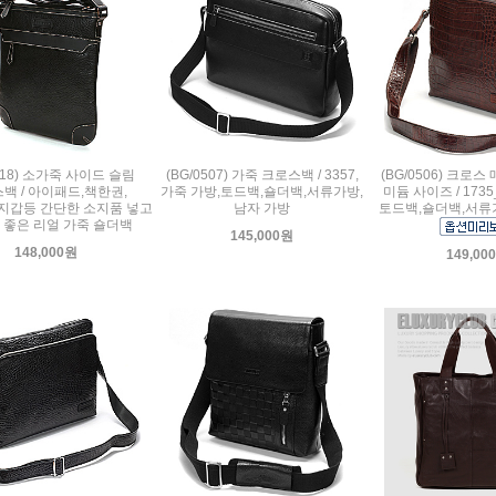
0518) 소가죽 사이드 슬림
(BG/0507) 가죽 크로스백 / 3357,
(BG/0506) 크로스
백 / 아이패드,책한권,
가죽 가방,토드백,숄더백,서류가방,
미듐 사이즈 / 1735
지갑등 간단한 소지품 넣고
남자 가방
토드백,숄더백,서류
 좋은 리얼 가죽 숄더백
145,000원
148,000원
149,00