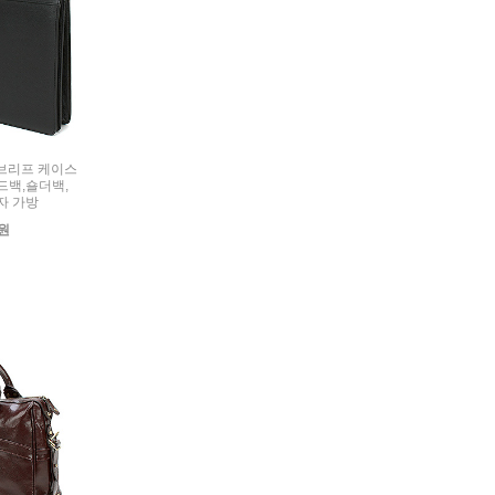
죽,브리프 케이스
토드백,숄더백,
자 가방
0원