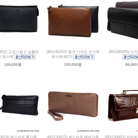
0602) 고급스럽고 심플한
(BG190203) 절개 디자인 소가죽
(BG180405) 
죽 맨스백
맨스백-6073
109,000원
109,000원
89,00
50819) 부드러운 통가죽
(BG150815) 부드러운 매쉬가죽
(BG150805) 악