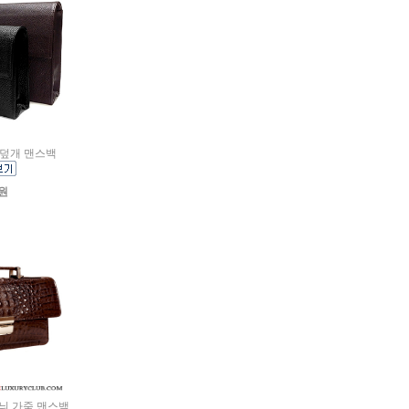
사각덮개 맨스백
0원
어무늬 가죽 맨스백