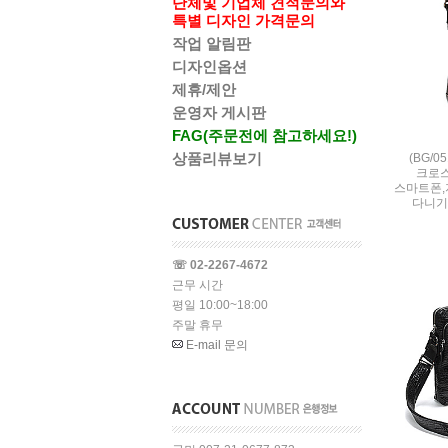
단체및 기업체 견적문의와
특별 디자인 가격문의
작업 알림판
디자인옵션
제휴/제안
운영자 게시판
FAG(주문전에 참고하세요!)
상품리뷰보기
(BG/
크로스
스마트폰,
다니기
☏ 02-2267-4672
근무 시간
평일 10:00~18:00
주말 휴무
E-mail 문의