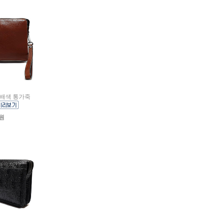
삼단배색 통가죽
0원