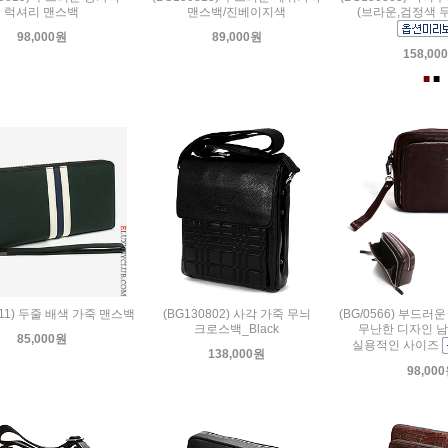
럭셔리 맨스백
맨스백/진베이지색
(브라운,검정색 
98,000원
89,000원
158,00
■
■
611) 두줄 배색 가죽 맨스백
(BG130802) 사각 가죽 무늬
(BG/0566) 부드
크로스백_Black
무난한 디자인 남
85,000원
실용적인 사이즈
138,000원
98,00