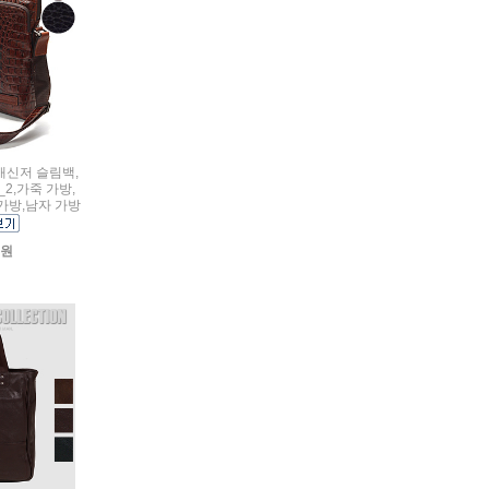
 매신저 슬림백,
_2,가죽 가방,
가방,남자 가방
0원