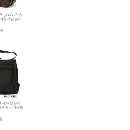
드백_9395, 가죽
,서류가방,남자
0원
장갈때나 여행갈때
보관하는 다용도
0원