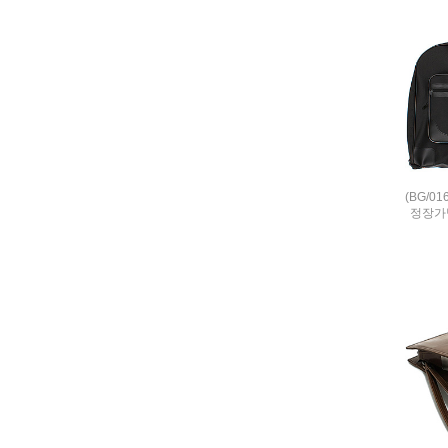
(BG/0
정장가