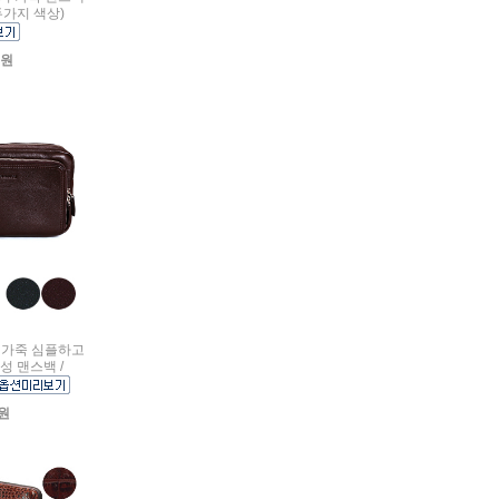
두가지 색상)
0원
러운 가죽 심플하고
성 맨스백 /
0원