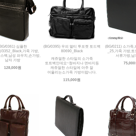
(BG/0361) 심플한
(BG/0395) 우피 멀티 투포켓 토드백
(BG/0211) 소가
3352_Black,가죽 가방,
80690_Black
_25,가죽 가방,
스백,남성 파우치,손가방,
서류가방,남
캐쥬얼한 스타일의 소가죽
남자 가방
토트백인데요~청바지나 면바지등
75,00
128,000원
캐쥬얼한 스타일에 아주 잘
어울리는소가죽 가방이랍니다.
115,000원