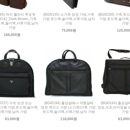
0365) 하이 퀄리티 투포켓
(BG/0155) 소가죽 정장 가방,가죽
(BG/0260) 가죽 토
142_Dark Brown,,가죽
가방,토드백,숄더백,서류가방,남자
가방,토드백,숄더백
드백,숄더백,서류가방,남자
가방
가방
가방
75,000원
125,00
168,000원
/0237) 수트 보관 또는
(BG/0194) 출장갈때나 여행갈때
(BG/0164) 출
가죽 가방,토드백,숄더백,
정장 케이스 가방 (소가죽)가죽 가방,
정장,셔츠,타이등을 
서류가방,남자 가방
토드백,숄더백,서류가방,남자 가방
가방
83,000원
118,000원
63,00