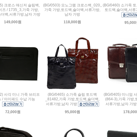
505) 크로스 매신저 슬림백,
(BG/0503) 모노그램 크로스백_020,,
(BG/0460) 소가죽 
즈 / 1735_3,가죽 가방,
가죽 가방,토드백,숄더백,서류가방,
토드백,숄더백,서류
숄더백,서류가방,남자 가방
남자 가방
149,000원
118,000원
95,00
532) 사각 미니 가죽 브리프
(BG/0465) 소가죽 슬림 토드백
(BG/0405) 미니
 / 아이패드 수납 가능
_81482,가죽 가방,토드백,숄더백,
(864-3),가죽 가방
서류가방,남자 가방
서류가방,남자 가
72,000원
95,000원
178,00