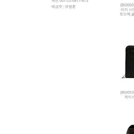
국민 007-21-0677-873
(BG/0
예금주 : 유병훈
라지 사이
토드백,
(BG/0
케이스