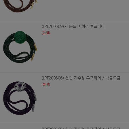
(LPT200509) 라운드 비취석 루프타이
(품절)
(LPT200506) 천연 자수정 루프타이 / 백금도금
(품절)