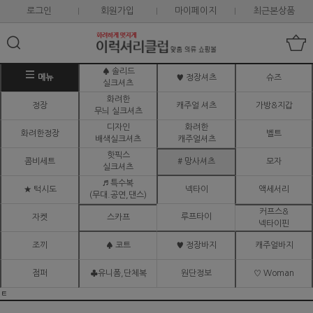
로그인
회원가입
마이페이지
최근본상품
♠ 솔리드
메뉴
♥ 정장셔츠
슈즈
실크셔츠
화려한
정장
캐주얼 셔츠
가방&지갑
무늬 실크셔츠
디자인
화려한
화려한정장
벨트
배색실크셔츠
캐주얼셔츠
핫픽스
콤비세트
# 망사셔츠
모자
실크셔츠
♬ 특수복
★ 턱시도
넥타이
액세서리
(무대.공연,댄스)
커프스&
루프타이
자켓
스카프
넥타이핀
조끼
♠ 코트
♥ 정장바지
캐주얼바지
점퍼
♣유니폼,단체복
원단정보
♡ Woman
ㅌ