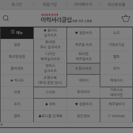
로그인
회원가입
마이페이지
최근본상품
♠ 솔리드
메뉴
♥ 정장셔츠
슈즈
실크셔츠
화려한
정장
캐주얼 셔츠
가방&지갑
무늬 실크셔츠
디자인
화려한
화려한정장
벨트
배색실크셔츠
캐주얼셔츠
핫픽스
콤비세트
# 망사셔츠
모자
실크셔츠
♬ 특수복
★ 턱시도
넥타이
액세서리
(무대.공연,댄스)
커프스&
루프타이
자켓
스카프
넥타이핀
조끼
♠ 코트
♥ 정장바지
캐주얼바지
점퍼
♣유니폼,단체복
원단정보
♡ Woman
ㅌ