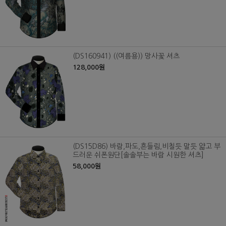
(DS160941) ((여름용)) 망사꽃 셔츠
128,000원
(DS15D86) 바람,파도,흔들림,비칠듯 말듯 얇고 부
드러운 쉬폰원단[솔솔부는 바람 시원한 셔츠]
58,000원