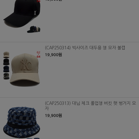
(CAP250314) 빅사이즈 대두용 챙 모자 볼캡
19,900원
(CAP250313) 대님 체크 롤업챙 버킷 햇 벙거지 모
자
19,900원