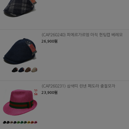
(CAP260240) 피에르가르뎅 마직 헌팅캡 베레모
26,900원
(CAP260231) 삼색띠 린넨 페도라 중절모자
23,900원