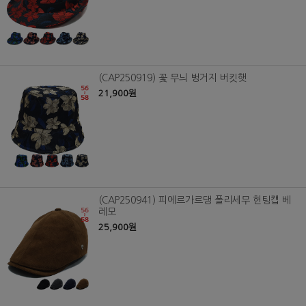
(CAP250919) 꽃 무늬 벙거지 버킷햇
21,900원
(CAP250941) 피에르가르댕 폴리세무 헌팅캡 베
레모
25,900원