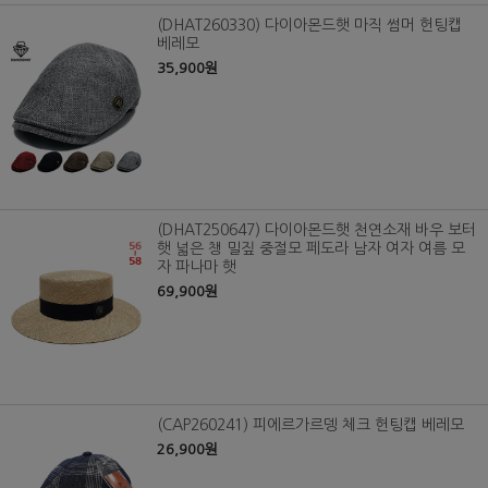
(DHAT260330) 다이아몬드햇 마직 썸머 헌팅캡
베레모
35,900원
(DHAT250647) 다이아몬드햇 천연소재 바우 보터
햇 넓은 챙 밀짚 중절모 페도라 남자 여자 여름 모
자 파나마 햇
69,900원
(CAP260241) 피에르가르뎅 체크 헌팅캡 베레모
26,900원