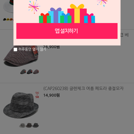
(CAP260237) 피에르가르뎅 린넨 체크 헌팅캡 베
레모
26,900원
하루동안 열지 않기
(CAP260238) 글렌체크 여름 페도라 중절모자
14,900원