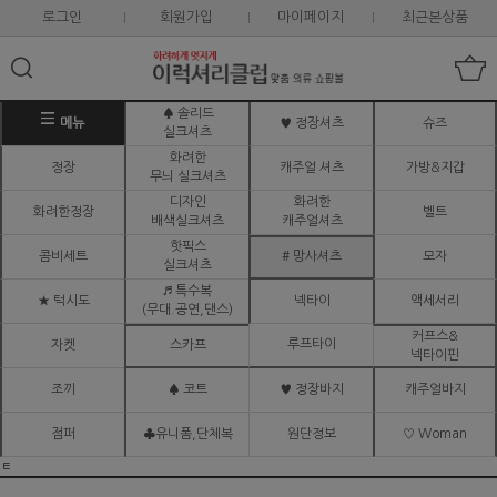
로그인
회원가입
마이페이지
최근본상품
♠ 솔리드
메뉴
♥ 정장셔츠
슈즈
실크셔츠
화려한
정장
캐주얼 셔츠
가방&지갑
무늬 실크셔츠
디자인
화려한
화려한정장
벨트
배색실크셔츠
캐주얼셔츠
핫픽스
콤비세트
# 망사셔츠
모자
실크셔츠
♬ 특수복
★ 턱시도
넥타이
액세서리
(무대.공연,댄스)
커프스&
루프타이
자켓
스카프
넥타이핀
조끼
♠ 코트
♥ 정장바지
캐주얼바지
점퍼
♣유니폼,단체복
원단정보
♡ Woman
ㅌ