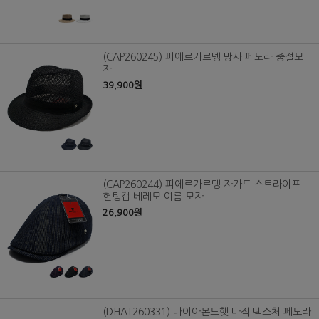
(CAP260245) 피에르가르뎅 망사 페도라 중절모
자
39,900원
(CAP260244) 피에르가르뎅 자가드 스트라이프
헌팅캡 베레모 여름 모자
26,900원
(DHAT260331) 다이아몬드햇 마직 텍스처 페도라