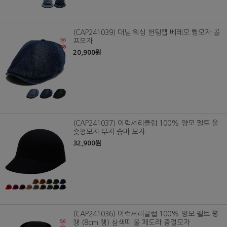
(CAP241039) 대님 워싱 헌팅캡 베레모 빵모자 골
프모자
20,900원
(CAP241037) 이럭셔리클럽 100% 양모 펠트 울
숏챙모자 무지 승마 모자
32,900원
(CAP241036) 이럭셔리클럽 100% 양모 펠트 평
챙 (8cm 챙) 삼색띠 울 페도라 중절모자