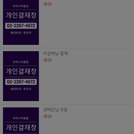
(품절)
이승백님 결재
(품절)
장택진님 주문
(품절)