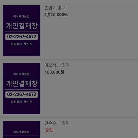
톤연기 홍대
2,520,000원
이보석님 결재
160,000원
전윤수님 결재
(품절)