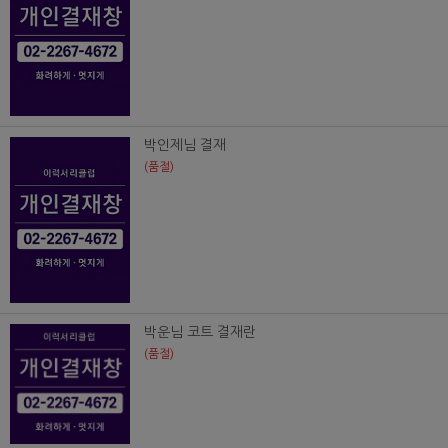
박인제님 결재
(품절)
박운님 코트 결재란
(품절)