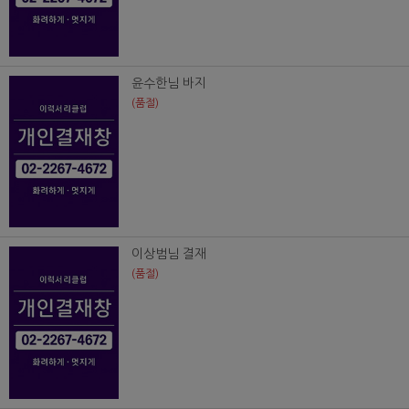
윤수한님 바지
(품절)
이상범님 결재
(품절)