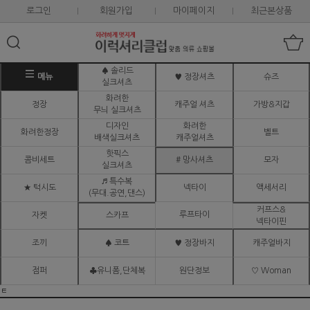
로그인
회원가입
마이페이지
최근본상품
♠ 솔리드
메뉴
♥ 정장셔츠
슈즈
실크셔츠
화려한
정장
캐주얼 셔츠
가방&지갑
무늬 실크셔츠
디자인
화려한
화려한정장
벨트
배색실크셔츠
캐주얼셔츠
핫픽스
콤비세트
# 망사셔츠
모자
실크셔츠
♬ 특수복
★ 턱시도
넥타이
액세서리
(무대.공연,댄스)
커프스&
루프타이
자켓
스카프
넥타이핀
조끼
♠ 코트
♥ 정장바지
캐주얼바지
점퍼
♣유니폼,단체복
원단정보
♡ Woman
ㅌ