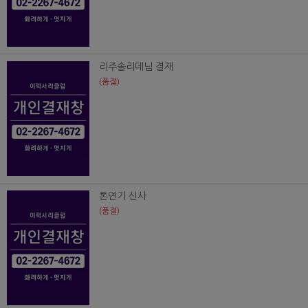
리주솔리데님 결재
(품절)
톤연기 신사
(품절)