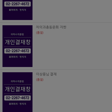
차의과총동문회 자켓
(품절)
이상용님 결재
(품절)