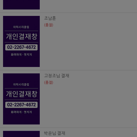
조남훈
(품절)
고정조님 결재
(품절)
박운님 결재