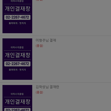
이형주님 결재
(품절)
김학성님 결재란
(품절)