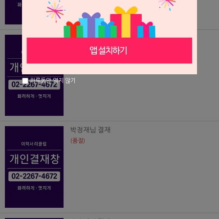
임현빈님결재
(품절)
하루동안 열지 않기
박정재님 결재
(품절)