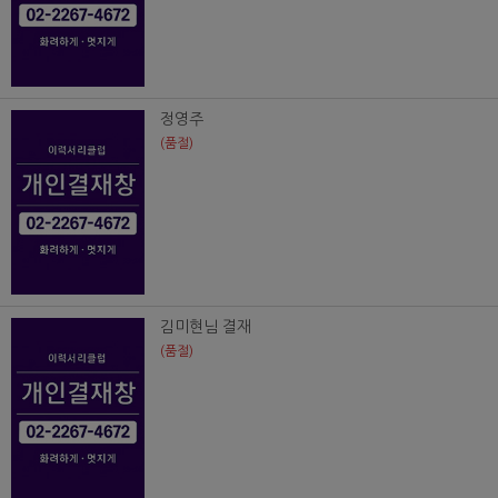
정영주
(품절)
김미현님 결재
(품절)