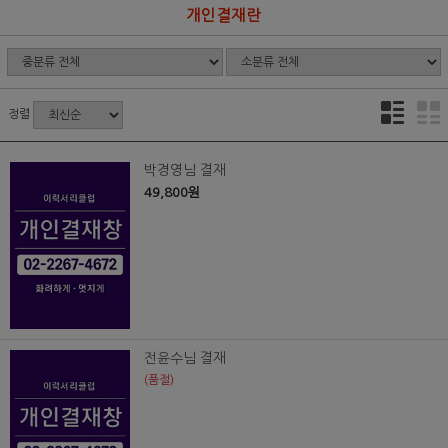
개인결재란
정렬
박경영님 결재
49,800원
전윤수님 결재
(품절)