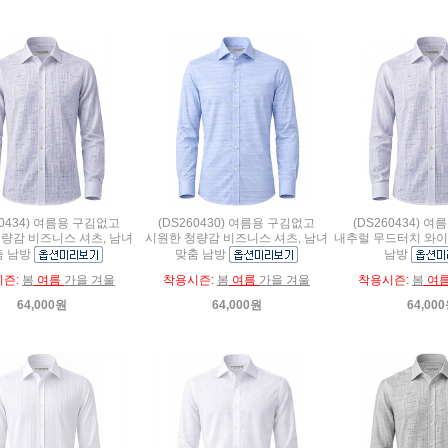
60434) 여름용 구김없고
(DS260430) 여름용 구김없고
(DS260434) 
량감 비즈니스 셔츠, 남녀
시원한 청량감 비즈니스 셔츠, 남녀
내추럴 무드터치 와이
춤 남방
맞춤 남방
남방
시즌:
봄
여름
가을 겨울
착용시즌:
봄
여름
가을 겨울
착용시즌:
봄
여
64,000원
64,000원
64,00