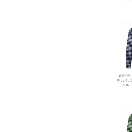
(DS26
면50수,
HON