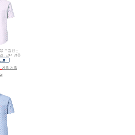
여름용 구김없는
츠, 남녀 맞춤
름
가을 겨울
0원