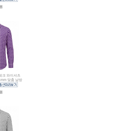
0원
급 체크 와이셔츠
4mm 맞춤 남방
0원