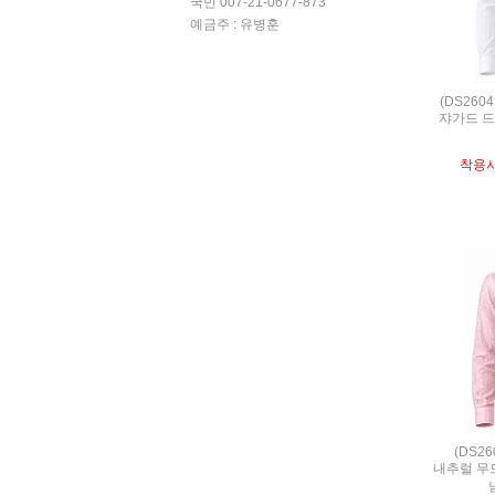
국민 007-21-0677-873
예금주 : 유병훈
(DS260
쟈가드 드
착용
(DS2
내추럴 무