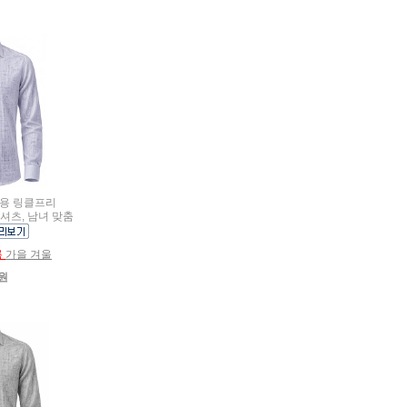
여름용 링클프리
셔츠, 남녀 맞춤
름
가을 겨울
0원