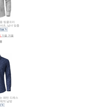
여름용 링클프리
셔츠, 남녀 맞춤
름
가을 겨울
0원
김없는 패턴 드레스
 제작 남방