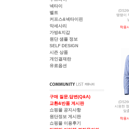
넥타이
(DS2
벨트
땡땡이 
커프스&넥타이핀
악세사리
착용
가방&지갑
원단 샘플 정보
SELF DESIGN
시즌 상품
개인결재란
유료옵션
구매 질문.답변(Q&A)
(DS2
교환&반품 게시판
시원한 청
쇼핑몰 공지사항
맞
원단정보 게시판
착용
쇼핑몰 이용후기