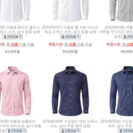
438) 여름용 화이트 줄무늬
(DS260437) 여름용 쿨 코튼 바이오
(DS260436) 
레스 셔츠, 남녀 맞춤 남방
워싱 드레스 셔츠, 남녀 맞춤 남방
내추럴 무드터치 와이
남방
시즌:
봄
여름
가을 겨울
착용시즌:
봄
여름
가을 겨울
착용시즌:
봄
여
64,000원
64,000원
64,00
60435) 여름용 링클프리
(DS260428) 구김없는 패턴 드레스
(DS260429) 구
드터치 와이셔츠, 남녀 맞춤
셔츠, 남녀 주문 제작 남방
셔츠, 남녀 주문
남방