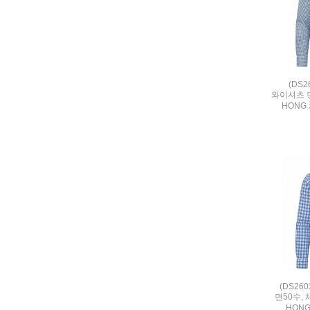
(DS
와이셔츠 
HONG
(DS26
면50수,
HON