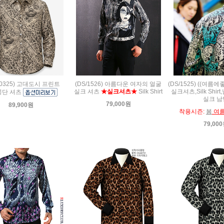
60325) 고대도시 프린트
(DS/1526) 아름다운 여자의 얼굴
(DS/1525) ((여름에
실크 셔츠
★실크셔츠★
Silk Shirt
실크셔츠,Silk Shir
공단 셔츠
실크 남
79,000원
89,900원
착용시즌:
봄
여
79,00