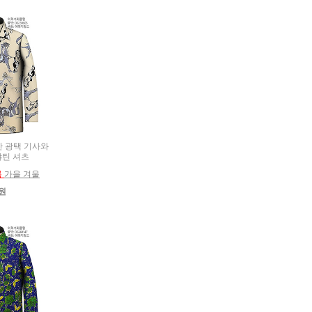
은한 광택 기사와
샤틴 셔츠
름
가을 겨울
0원