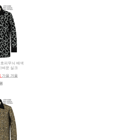
름용 호피무늬 배색
 가벼운 실크
름
가을 겨울
0원