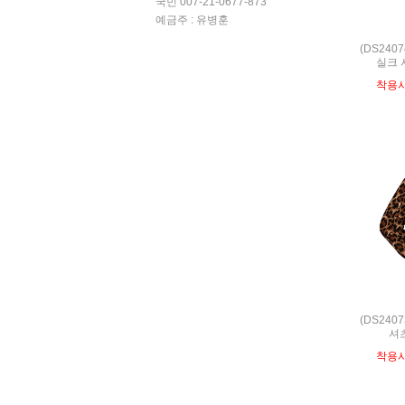
국민 007-21-0677-873
예금주 : 유병훈
(DS240
실크 
착용
(DS240
셔츠
착용