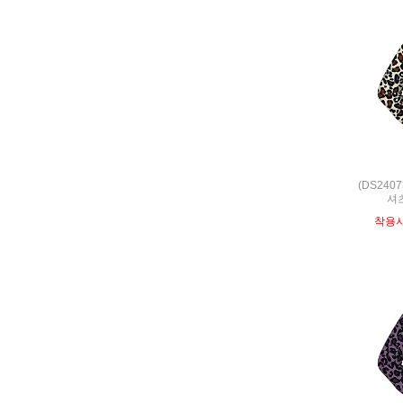
(DS240
셔츠
착용