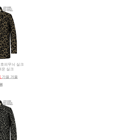
름용 호피무늬 실크
벼운 실크
름
가을 겨울
0원