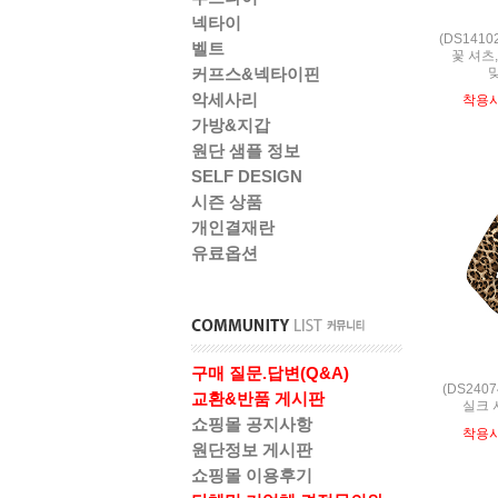
넥타이
(DS141
벨트
꽃 셔츠,
커프스&넥타이핀
악세사리
착용
가방&지갑
원단 샘플 정보
SELF DESIGN
시즌 상품
개인결재란
유료옵션
구매 질문.답변(Q&A)
(DS240
교환&반품 게시판
실크 
쇼핑몰 공지사항
착용
원단정보 게시판
쇼핑몰 이용후기