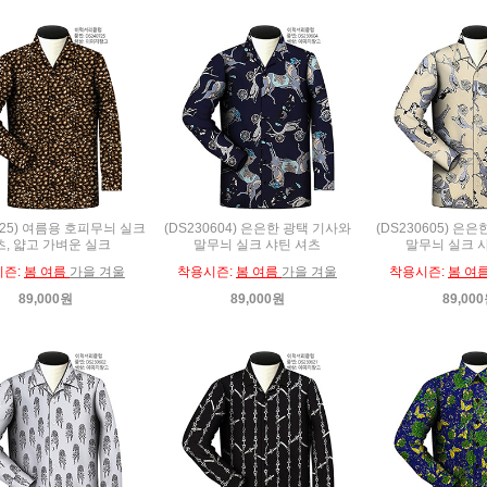
725) 여름용 호피무늬 실크
(DS230604) 은은한 광택 기사와
(DS230605) 은
, 얇고 가벼운 실크
말무늬 실크 샤틴 셔츠
말무늬 실크 
시즌:
봄 여름
가을 겨울
착용시즌:
봄 여름
가을 겨울
착용시즌:
봄 여
89,000원
89,000원
89,00