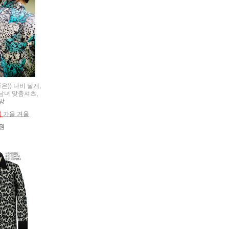
좋은)) 나비 날개,
t,남녀 맞춤셔츠,
방
름
가을 겨울
0원