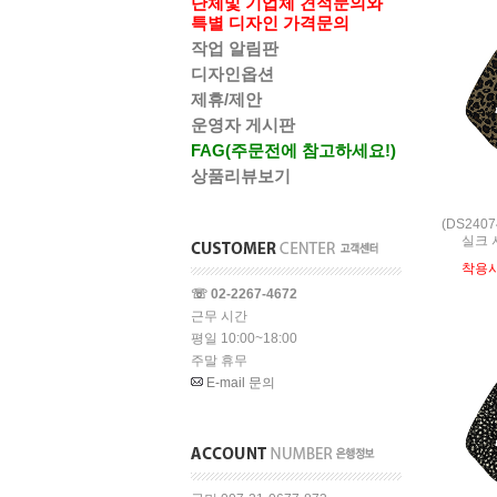
단체및 기업체 견적문의와
특별 디자인 가격문의
작업 알림판
디자인옵션
제휴/제안
운영자 게시판
FAG(주문전에 참고하세요!)
상품리뷰보기
(DS240
실크 
착용
☏ 02-2267-4672
근무 시간
평일 10:00~18:00
주말 휴무
E-mail 문의