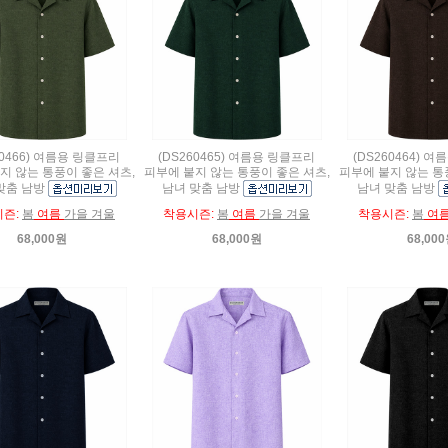
60466) 여름용 링클프리
(DS260465) 여름용 링클프리
(DS260464) 
지 않는 통풍이 좋은 셔츠,
피부에 붙지 않는 통풍이 좋은 셔츠,
피부에 붙지 않는 통
맞춤 남방
남녀 맞춤 남방
남녀 맞춤 남방
시즌:
봄
여름
가을 겨울
착용시즌:
봄
여름
가을 겨울
착용시즌:
봄
여
68,000원
68,000원
68,00