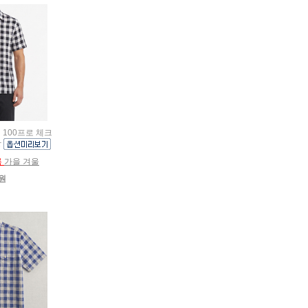
넨 100프로 체크
방
름
가을 겨울
0원