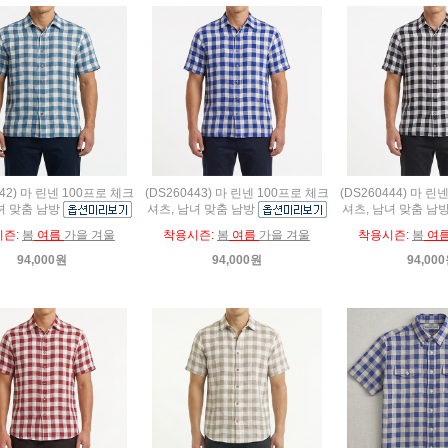
442) 마 린넨 100프로 체크
(DS260443) 마 린넨 100프로 체크
(DS260444) 마 린
녀 맞춤 남방
셔츠, 남녀 맞춤 남방
셔츠, 남녀 맞춤 남
시즌:
봄
여름
가을 겨울
착용시즌:
봄
여름
가을 겨울
착용시즌:
봄
여
94,000원
94,000원
94,00