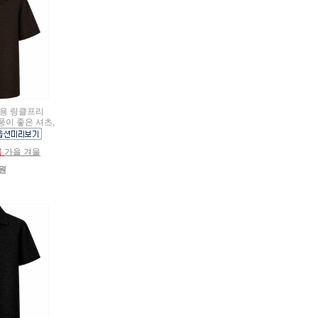
여름용 링클프리
풍이 좋은 셔츠,
름
가을 겨울
0원