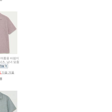
름용 여름용 바람이
셔츠, 남녀 맞춤
름
가을 겨울
0원