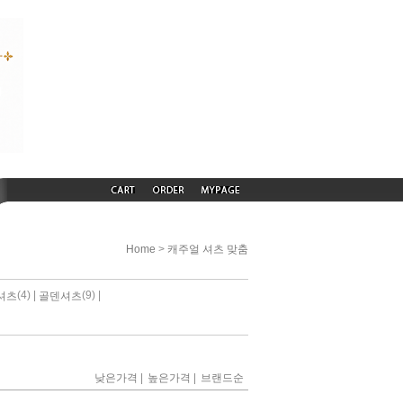
>
Home
캐주얼 셔츠 맞춤
(4) |
(9) |
셔츠
골덴셔츠
|
|
낮은가격
높은가격
브랜드순