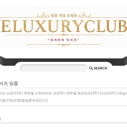
셔츠 맞춤
(223) |
(5) |
(38) |
(81) |
리드 셔츠
캐주얼 스트라이프 셔츠
캐주얼 체크셔츠
마셔츠
데님
(11) |
(방수/방오/방염/습한속건)
1