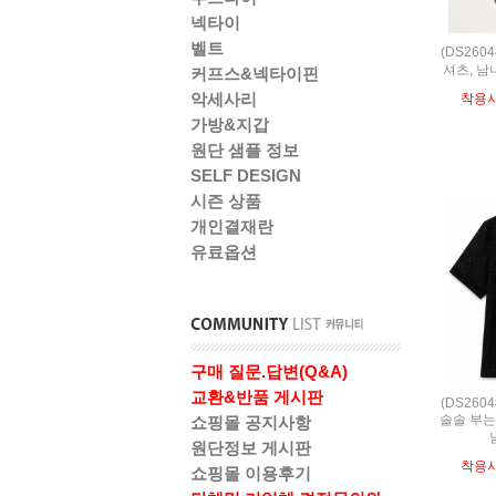
넥타이
벨트
(DS260
셔츠, 남
커프스&넥타이핀
악세사리
착용
가방&지갑
원단 샘플 정보
SELF DESIGN
시즌 상품
개인결재란
유료옵션
구매 질문.답변(Q&A)
교환&반품 게시판
(DS260
솔솔 부는
쇼핑몰 공지사항
원단정보 게시판
착용
쇼핑몰 이용후기