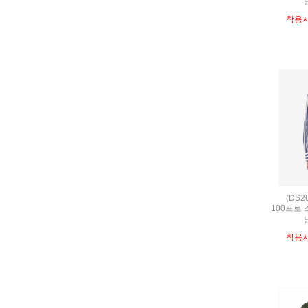
착용
(DS2
100프로
착용