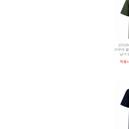
(DS2
피부에 붙
남녀 
착용