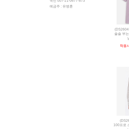
국민 007-21-0677-873
예금주 : 유병훈
(DS260
솔솔 부는
착용
(DS2
100프로