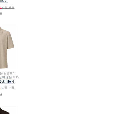
름
가을 겨울
0원
여름용 링클프리
풍이 좋은 셔츠,
름
가을 겨울
0원